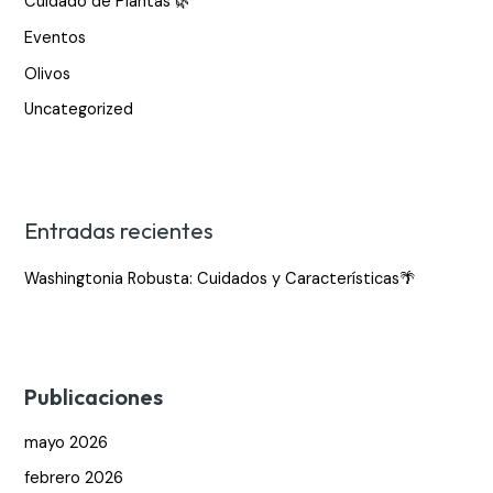
Cuidado de Plantas 🌿
p
Eventos
o
Olivos
r
:
Uncategorized
Entradas recientes
Washingtonia Robusta: Cuidados y Características🌴
Publicaciones
mayo 2026
febrero 2026