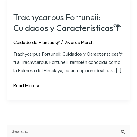
Trachycarpus Fortuneii:
Cuidados y Características🌴
Cuidado de Plantas 🌿
/
Viveros March
Trachycarpus Fortuneii: Cuidados y Características🌴
“La Trachycarpus Fortuneii, también conocida como
la Palmera del Himalaya, es una opción ideal para […]
Trachycarpus
Read More »
Fortuneii:
Cuidados
y
Características
🌴
S