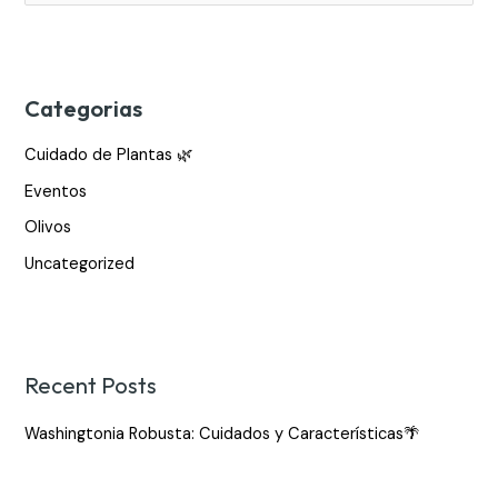
e
a
r
c
Categorias
h
Cuidado de Plantas 🌿
f
Eventos
o
Olivos
r
:
Uncategorized
Recent Posts
Washingtonia Robusta: Cuidados y Características🌴