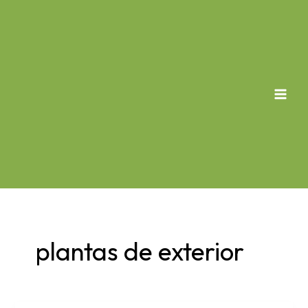
Skip
to
content
MAI
MEN
plantas de exterior