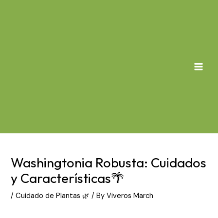
Skip
to
content
MAI
MEN
Washingtonia Robusta: Cuidados
y Características🌴
/
Cuidado de Plantas 🌿
/ By
Viveros March