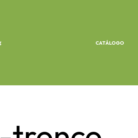
g
CATÁLOGO
-tronco