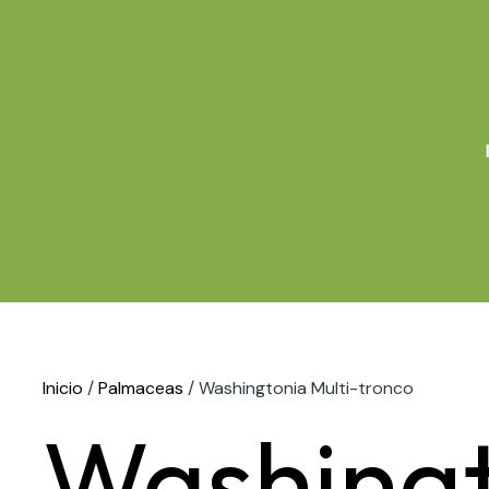
Ir
al
contenido
Inicio
/
Palmaceas
/ Washingtonia Multi-tronco
Washingt